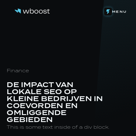
DETACHERING
MENU
WEB & FUNNELS
ONS VERHAAL
SYSTEMEN & AUTOMATIONS
HET TEAM
ONZE INVESTERINGEN
CONTENT & VIDEOGRAFIE
DE LEVENSLOOP
EIGEN SOFTWARE
STAGE BIJ WBOOST
NIEUWS
Finance
DE IMPACT VAN
LOKALE SEO OP
KLEINE BEDRIJVEN IN
COEVORDEN EN
OMLIGGENDE
GEBIEDEN
This is some text inside of a div block.