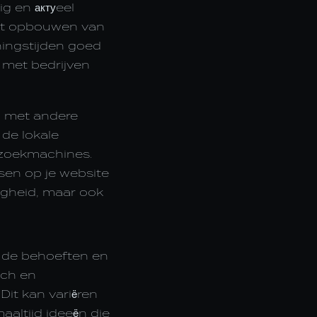
g en актуeel
 het opbouwen van
ningstijden goed
 met bedrijven
n met andere
 de lokale
 zoekmachines.
sen op je website
digheid, maar ook
G
t de behoeften en
sch en
Dit kan variëren
aaltijd ideeën die