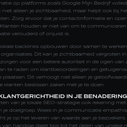
matie op platforms zoals Google Mijn Bedrijf volledi
t niet alleen je zichtbaarheid, maar helpt ook bij
nten. Zorg ervoor dat je contactinformatie en ope
 Klanten houden er niet van om te communiceren
tie verouderd of onjuist is.
 lokale backlinks opbouwen door samen te werke
 organisaties. Dit kan je zichtbaarheid vergroten in
 zorgen voor een betere autoriteit in de ogen van
aan te raden om klantbeoordelingen en getuigenis
e plaatsen. Dit verhoogt niet alleen je geloofwaar
e klanten beslissen zaken met je te doen.
KLANTGERICHTHEID IN JE BENADERIN
tten van je lokale SEO-strategie ook rekening me
 je doelgroep. Wees in je communicatie empathi
icht je op het leveren van waarde aan je bezoekers. 
van handige dieet tips tot het delen van unieke m