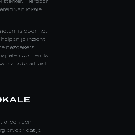
 sterker. Hierdoor
ereld van lokale
meten, is door het
helpen je inzicht
ste bezoekers
inspelen op trends
okale vindbaarheid
OKALE
t alleen een
g ervoor dat je