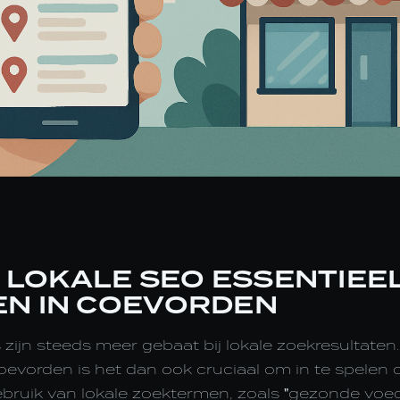
LOKALE SEO ESSENTIEEL
EN IN COEVORDEN
 zijn steeds meer gebaat bij lokale zoekresultate
evorden is het dan ook cruciaal om in te spelen 
ebruik van lokale zoektermen, zoals "gezonde voedin