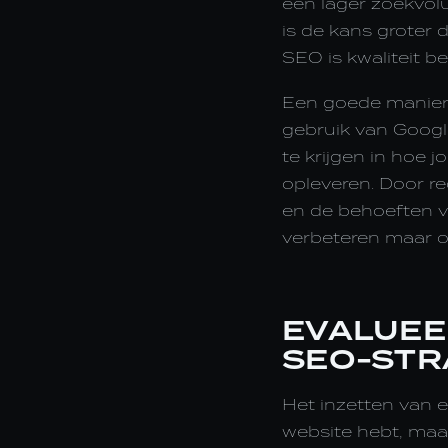
een lager zoekvolu
is de kans groter 
SEO is kwaliteit be
Een goede manier o
gebruik van Google
te krijgen in hoe
opleveren. Door re
en de behoeften va
verbeteren maar oo
EVALUEE
SEO-STR
Het inzetten van e
website hebt, maar