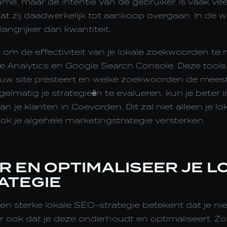
me, maar de intentie van de gebruiker is vaak veel
dat zij daadwerkelijk tot aankoop overgaan. In de w
langrijker dan kwantiteit.
m de effectiviteit van je lokale zoekwoorden te 
 Analytics en Google Search Console. Deze tools 
 jouw site presteert en welke zoekwoorden de mee
gelmatig je strategieën te evalueren, kun je beter 
n je klanten in Coevorden. Dit zal niet alleen je l
k je algehele marketingstrategie versterken.
R EN OPTIMALISEER JE L
ATEGIE
en sterke lokale SEO-strategie betekent dat je nie
 ook dat je deze onderhoudt en optimaliseert. Zor