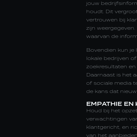
jouw bedrijfsinfor
houdt. Dit vergroo
vertrouwen bij kla
zijn weergegeven.
waarvan de informa
Bovendien kun je
lokale bedrijven of
zoekresultaten en
Daarnaast is het 
of sociale media t
de kans dat nieuw
EMPATHIE EN 
Houd bij het opze
verwachtingen van
klantgericht, en r
van het aanbieden 