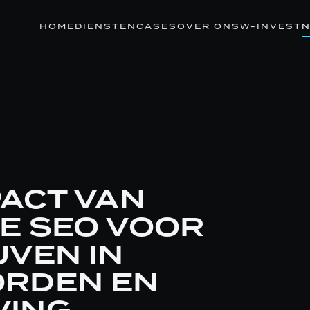
HOME
DIENSTEN
CASES
OVER ONS
W-INVEST
N
PACT VAN
E SEO VOOR
JVEN IN
RDEN EN
VING