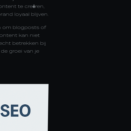
ntent te creëren,
and loyaal blijven.
n om blogposts of
content kan niet
echt betrekken bij
 de groei van je