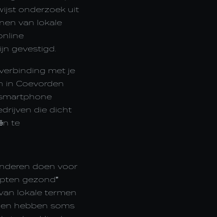
wijst onderzoek uit
en van lokale
online
jn gevestigd.
verbinding met je
en in Coevorden
 smartphone
rijven die dicht
ën te
onderen doen voor
cepten gezond"
 van lokale termen
rden hebben soms