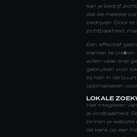
kan je bedrijf zic
dat de meeste co
bedrijven. Door te 
zichtbaarheid, maa
Een effectief gebr
klanten te creëre
willen vaak snel
gebruiken voor lo
bij hen in de buurt
optimaliseren voo
LOKALE ZOEK
Het integreren va
je vindbaarheid. G
binnen je website 
de kans op een ho