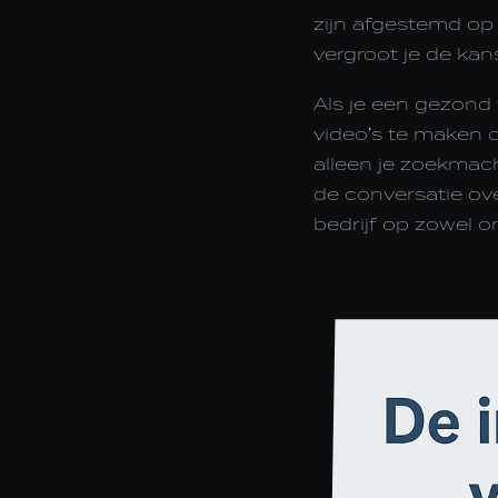
zijn afgestemd op 
vergroot je de kan
Als je een gezond
video’s te maken o
alleen je zoekmach
de conversatie ove
bedrijf op zowel onl