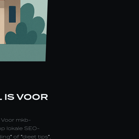
 IS VOOR
n. Voor mkb-
op lokale SEO-
g" of "dieet tips",