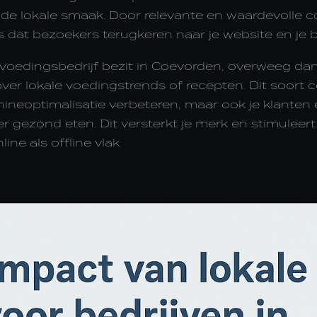
de lokale smaak. Door relevante en waardevolle co
s dat bezoekers terugkeren naar je website en je br
 voedingsbedrijf bezit in Coevorden, overweeg da
ver lokale voedingstrends of recepten. Dit soort 
ineoptimalisatie verbeteren, maar ook je klanten 
r gezond eten. Dit versterkt je merk en stimuleert
ine als offline vlak.