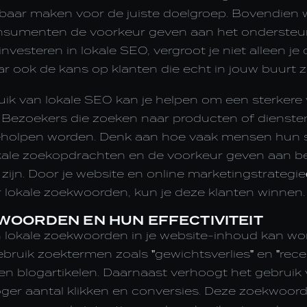
htbaar maken voor de juiste doelgroep. Bovendien 
nsumenten de voorkeur geven aan het ondersteun
investeren in lokale SEO, vergroot je niet alleen je 
r ook de kans op klanten die echt in jouw buurt zi
uik van lokale SEO kan je helpen om een sterkere 
n. Bezoekers die zoeken naar producten of dienst
 geholpen worden. Denk aan hoe vaak mensen hun
kale zoekopdrachten en de voorkeur geven aan bed
 zijn. Door je website en online marketingstrategie
r lokale zoekwoorden, kun je deze klanten winnen.
WOORDEN EN HUN EFFECTIVITEIT
n lokale zoekwoorden in je website-inhoud kan w
ebruik zoektermen zoals "gewichtsverlies" en "re
en blogartikelen. Daarnaast verhoogt het gebruik
ger aantal klikken en conversies. Deze zoekwoo