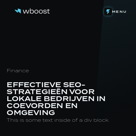
DETACHERING
MENU
WEB & FUNNELS
ONS VERHAAL
SYSTEMEN & AUTOMATIONS
HET TEAM
ONZE INVESTERINGEN
CONTENT & VIDEOGRAFIE
DE LEVENSLOOP
EIGEN SOFTWARE
STAGE BIJ WBOOST
NIEUWS
Finance
EFFECTIEVE SEO-
STRATEGIEËN VOOR
LOKALE BEDRIJVEN IN
COEVORDEN EN
OMGEVING
This is some text inside of a div block.