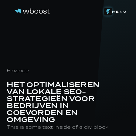
DETACHERING
MENU
WEB & FUNNELS
ONS VERHAAL
SYSTEMEN & AUTOMATIONS
HET TEAM
ONZE INVESTERINGEN
CONTENT & VIDEOGRAFIE
DE LEVENSLOOP
EIGEN SOFTWARE
STAGE BIJ WBOOST
NIEUWS
Finance
HET OPTIMALISEREN
VAN LOKALE SEO-
STRATEGIEËN VOOR
BEDRIJVEN IN
COEVORDEN EN
OMGEVING
This is some text inside of a div block.